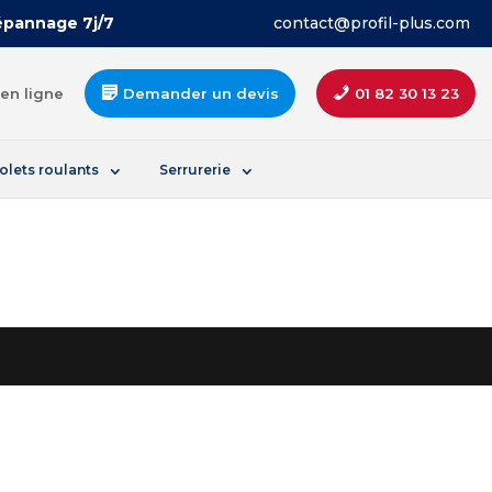
Dépannage 7j/7
contact@profil-plus.com
en ligne
Demander un devis
01 82 30 13 23
olets roulants
Serrurerie