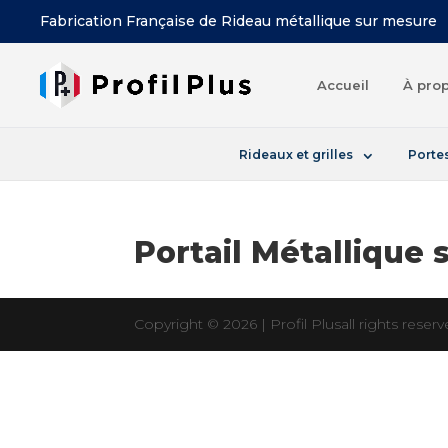
Fabrication Française de Rideau métallique sur mesure
Accueil
À prop
Rideaux et grilles
Portes
Portail Métallique
Copyright © 2026 |
Profil Plus
all rights reser