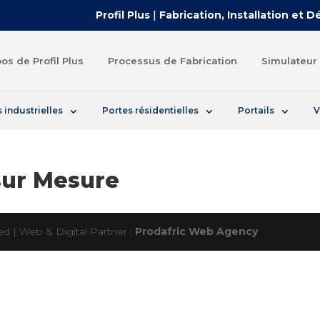
Profil Plus
|
Fabrication, Installation et 
os de Profil Plus
Processus de Fabrication
Simulateur 
 industrielles
Portes résidentielles
Portails
V
 sur Mesure
ved | Web & Digital Partner :
Prodafric Web Agency