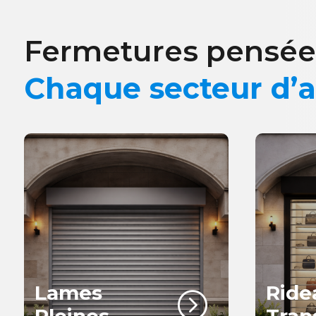
Fermetures pensée
Chaque secteur d’a
Lames
Ride
=
Pleines
Tran