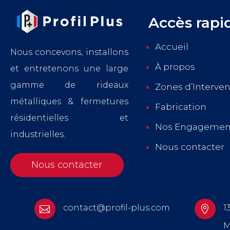
Accès rapi
Accueil
Nous concevons, installons
À propos
et entretenons une large
gamme de rideaux
Zones d’Interven
métalliques & fermetures
Fabrication
résidentielles et
Nos Engagemen
industrielles.
Nous contacter
Nous contacter
contact@profil-plus.com
1


M