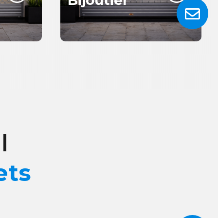

l
ets