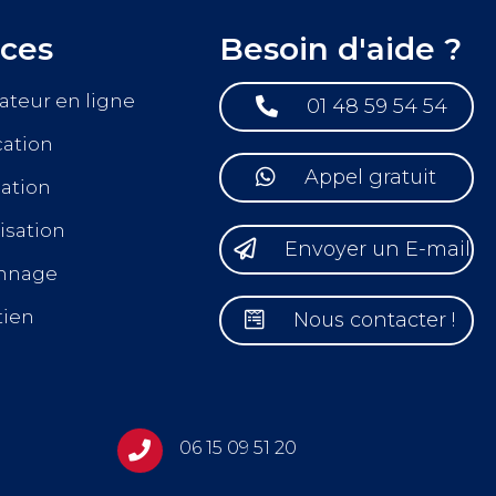
ices
Besoin d'aide ?
ateur en ligne

01 48 59 54 54
cation

Appel gratuit
lation
isation

Envoyer un E-mail
nnage
tien

Nous contacter !
06 15 09 51 20
