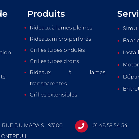
de
Produits
Serv
Rideaux à lames pleines
Simul
Rideaux micro-perforés
Fabri
Grilles tubes ondulés
tion
Instal
Grilles tubes droits
Motor
Rideaux à lames
ts
Dépa
transparentes
Entre
Grilles extensibles
3 RUE DU MARAIS - 93100
01 48 59 54 54

ONTREUIL