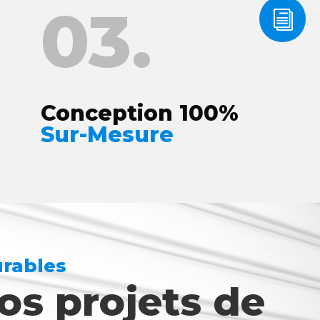
03.
i
Conception 100%
Sur-Mesure
urables
os projets de