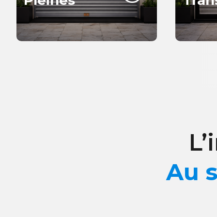
L’
Au s