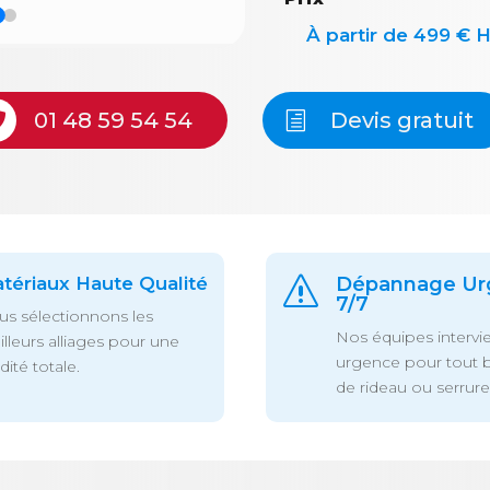
À partir de 499 € 
01 48 59 54 54
Devis gratuit
tériaux Haute Qualité
Dépannage Ur
s
7/7
s sélectionnons les
Nos équipes intervi
lleurs alliages pour une
urgence pour tout 
idité totale.
de rideau ou serrure