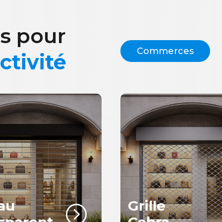
s pour
Commerces
ctivité
au
Grille
=
sparent
Cobra