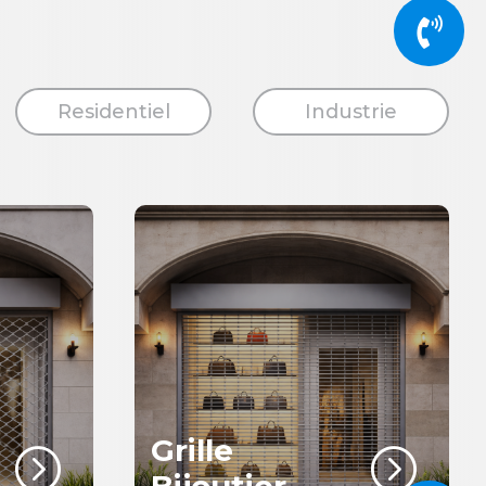

Residentiel
Industrie
Grille
=
=
Bijoutier