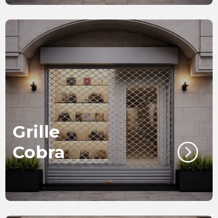
Grille
=
Cobra