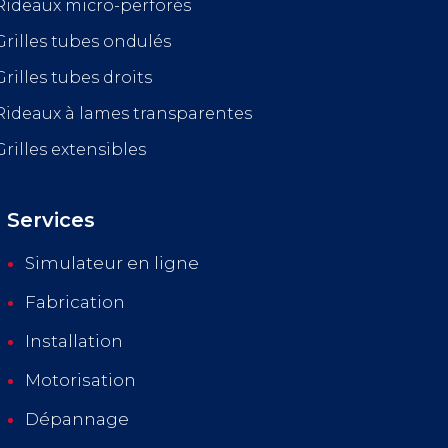
Rideaux micro-perforés
Grilles tubes ondulés
Grilles tubes droits
Rideaux à lames transparentes
Grilles extensibles
Services
Simulateur en ligne
Fabrication
Installation
Motorisation
Dépannage