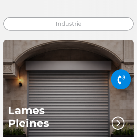
Industrie

Lames
=
Pleines