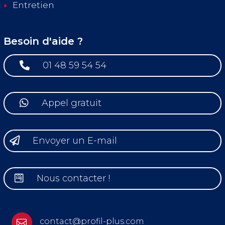
Entretien
Besoin d'aide ?

01 48 59 54 54

Appel gratuit

Envoyer un E-mail

Nous contacter !
contact@profil-plus.com
